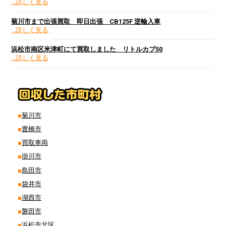
…詳しく見る
菊川市まで出張買取 即日出張 CB125F 逆輸入車
…詳しく見る
浜松市南区米津町にて買取しました リトルカブ50
…詳しく見る
菊川市
豊橋市
買取車両
掛川市
島田市
袋井市
湖西市
磐田市
浜松市北区