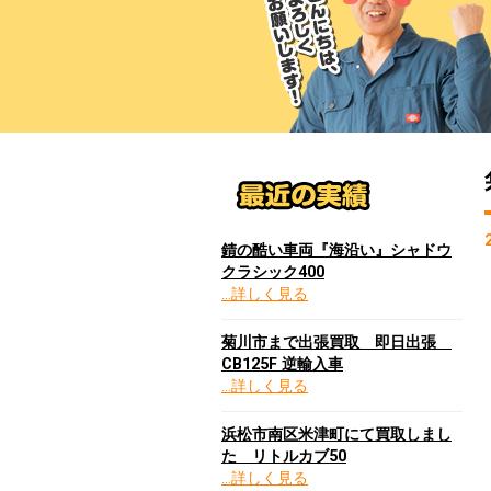
錆の酷い車両『海沿い』シャドウ
クラシック400
…詳しく見る
菊川市まで出張買取 即日出張
CB125F 逆輸入車
…詳しく見る
浜松市南区米津町にて買取しまし
た リトルカブ50
…詳しく見る